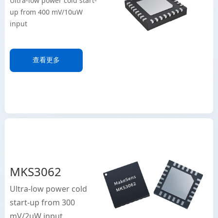
Ultra-low power cold start-
up from 400 mV/10uW
input
查看更多
MKS3062
Ultra-low power cold
start-up from 300
mV/2uW input