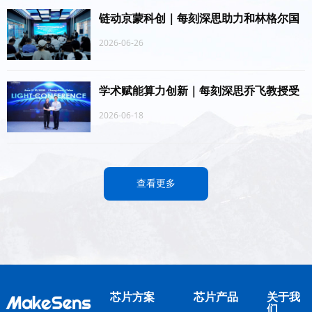
链动京蒙科创｜每刻深思助力和林格尔国
家颠覆性技术中试基地正式启动
2026-06-26
学术赋能算力创新｜每刻深思乔飞教授受
邀出席Light Conference 2026
2026-06-18
查看更多
芯片方案
芯片产品
关于我
们